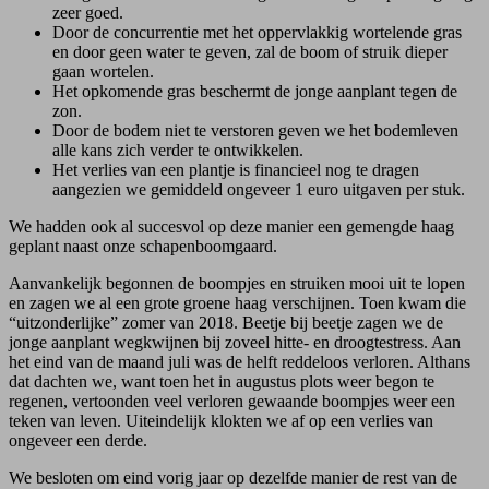
zeer goed.
Door de concurrentie met het oppervlakkig wortelende gras
en door geen water te geven, zal de boom of struik dieper
gaan wortelen.
Het opkomende gras beschermt de jonge aanplant tegen de
zon.
Door de bodem niet te verstoren geven we het bodemleven
alle kans zich verder te ontwikkelen.
Het verlies van een plantje is financieel nog te dragen
aangezien we gemiddeld ongeveer 1 euro uitgaven per stuk.
We hadden ook al succesvol op deze manier een gemengde haag
geplant naast onze schapenboomgaard.
Aanvankelijk begonnen de boompjes en struiken mooi uit te lopen
en zagen we al een grote groene haag verschijnen. Toen kwam die
“uitzonderlijke” zomer van 2018. Beetje bij beetje zagen we de
jonge aanplant wegkwijnen bij zoveel hitte- en droogtestress. Aan
het eind van de maand juli was de helft reddeloos verloren. Althans
dat dachten we, want toen het in augustus plots weer begon te
regenen, vertoonden veel verloren gewaande boompjes weer een
teken van leven. Uiteindelijk klokten we af op een verlies van
ongeveer een derde.
We besloten om eind vorig jaar op dezelfde manier de rest van de