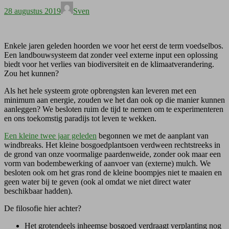
Geplaatst
Auteur
28 augustus 2019
Sven
op
Enkele jaren geleden hoorden we voor het eerst de term voedselbos.
Een landbouwsysteem dat zonder veel externe input een oplossing
biedt voor het verlies van biodiversiteit en de klimaatverandering.
Zou het kunnen?
Als het hele systeem grote opbrengsten kan leveren met een
minimum aan energie, zouden we het dan ook op die manier kunnen
aanleggen? We besloten ruim de tijd te nemen om te experimenteren
en ons toekomstig paradijs tot leven te wekken.
Een kleine twee jaar geleden
begonnen we met de aanplant van
windbreaks. Het kleine bosgoedplantsoen verdween rechtstreeks in
de grond van onze voormalige paardenweide, zonder ook maar een
vorm van bodembewerking of aanvoer van (externe) mulch. We
besloten ook om het gras rond de kleine boompjes niet te maaien en
geen water bij te geven (ook al omdat we niet direct water
beschikbaar hadden).
De filosofie hier achter?
Het grotendeels inheemse bosgoed verdraagt verplanting nog