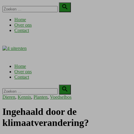
Doorgaan
Zoeken

naar
naar:
Zoeken
inhoud
Home
Over ons
Contact
Home
Over ons
Contact
Zoeken

naar:
Zoeken
Dieren
,
Kennis
,
Planten
,
Voedselbos
Ingehaald door de
klimaatverandering?