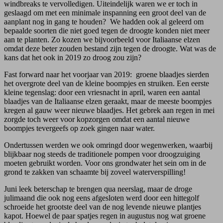
windbreaks te vervolledigen. Uiteindelijk waren we er toch in
geslaagd om met een minimale inspanning een groot deel van de
aanplant nog in gang te houden? We hadden ook al geleerd om
bepaalde soorten die niet goed tegen de droogte konden niet meer
aan te planten. Zo kozen we bijvoorbeeld voor Italiaanse elzen
omdat deze beter zouden bestand zijn tegen de droogte. Wat was de
kans dat het ook in 2019 zo droog zou zijn?
Fast forward naar het voorjaar van 2019: groene blaadjes sierden
het overgrote deel van de kleine boompjes en struiken. Een eerste
kleine tegenslag: door een vriesnacht in april, waren een aantal
blaadjes van de Italiaanse elzen geraakt, maar de meeste boompjes
kregen al gauw weer nieuwe blaadjes. Het gebrek aan regen in mei
zorgde toch weer voor kopzorgen omdat een aantal nieuwe
boompjes tevergeefs op zoek gingen naar water.
Ondertussen werden we ook omringd door wegenwerken, waarbij
blijkbaar nog steeds de traditionele pompen voor droogzuiging
moeten gebruikt worden. Voor ons grondwater het sein om in de
grond te zakken van schaamte bij zoveel waterverspilling!
Juni leek beterschap te brengen qua neerslag, maar de droge
julimaand die ook nog eens afgesloten werd door een hittegolf
schroeide het grootste deel van de nog levende nieuwe plantjes
kapot. Hoewel de paar spatjes regen in augustus nog wat groene