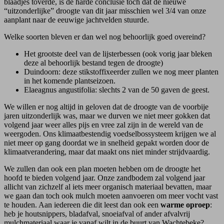
blaadjes toverde, is de harde conclusie toch dat de nieuwe
“uitzonderlijke” droogte van dit jaar misschien wel 3/4 van onze
aanplant naar de eeuwige jachtvelden stuurde.
Welke soorten bleven er dan wel nog behoorlijk goed overeind?
Het grootste deel van de lijsterbessen (ook vorig jaar bleken
deze al behoorlijk bestand tegen de droogte)
Duindoorn: deze stikstoffixeerder zullen we nog meer planten
in het komende plantseizoen.
Elaeagnus angustifolia: slechts 2 van de 50 gaven de geest.
We willen er nog altijd in geloven dat de droogte van de voorbije
jaren uitzonderlijk was, maar we durven we niet meer gokken dat
volgend jaar weer alles pijs en vree zal zijn in de wereld van de
weergoden. Ons klimaatbestendig voedselbossysteem krijgen we al
niet meer op gang doordat we in snelheid gepakt worden door de
klimaatverandering, maar dat maakt ons niet minder strijdvaardig.
We zullen dan ook een plan moeten hebben om de droogte het
hoofd te bieden volgend jaar. Onze zandbodem zal volgend jaar
allicht van zichzelf al iets meer organisch materiaal bevatten, maar
we gaan dan toch ook mulch moeten aanvoeren om meer vocht vast
te houden. Aan iedereen die dit leest dan ook een
warme oproep
:
heb je houtsnippers, bladafval, snoeiafval of ander afvalvrij
mulchmateriaal waar je vanaf wilt in de buurt van Wachtebeke?