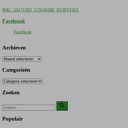
Bericht
IMG_20171202_115616380_BURST001
navigatie
Facebook
Facebook
Archieven
Archieven
Categorieën
Categorieën
Zoeken
Zoeken

naar:
Zoeken
Populair