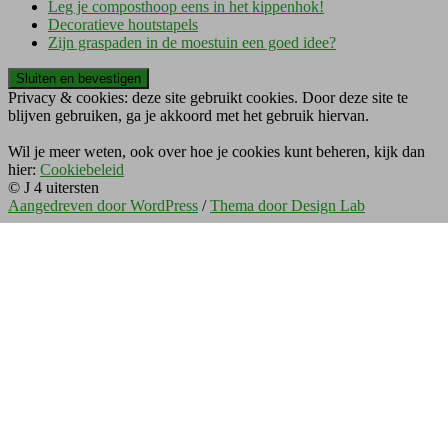
Leg je composthoop eens in het kippenhok!
Decoratieve houtstapels
Zijn graspaden in de moestuin een goed idee?
Privacy & cookies: deze site gebruikt cookies. Door deze site te
blijven gebruiken, ga je akkoord met het gebruik hiervan.
Wil je meer weten, ook over hoe je cookies kunt beheren, kijk dan
hier:
Cookiebeleid
© J 4 uitersten
Aangedreven door WordPress
/
Thema door Design Lab