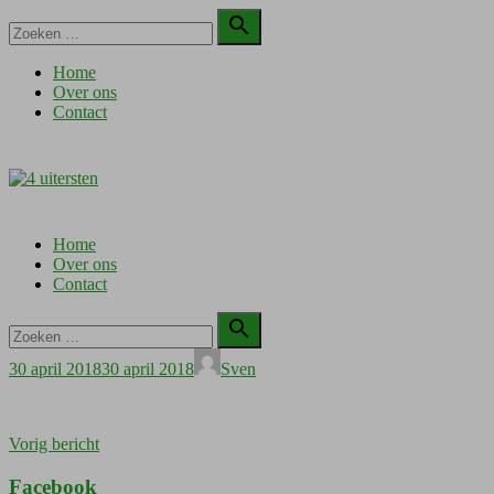
Doorgaan
Zoeken

naar
naar:
Zoeken
inhoud
Home
Over ons
Contact
Home
Over ons
Contact
Zoeken

naar:
Zoeken
Geplaatst
Auteur
30 april 2018
30 april 2018
Sven
op
Bericht
Vorig bericht
navigatie
Facebook