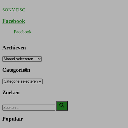
Bericht
SONY DSC
navigatie
Facebook
Facebook
Archieven
Archieven
Categorieën
Categorieën
Zoeken
Zoeken

naar:
Zoeken
Populair