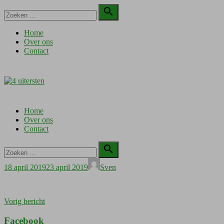
Doorgaan
Zoeken

naar
naar:
Zoeken
inhoud
Home
Over ons
Contact
Home
Over ons
Contact
Zoeken

naar:
Zoeken
Geplaatst
Auteur
18 april 2019
23 april 2019
Sven
op
Bericht
Vorig bericht
navigatie
Facebook